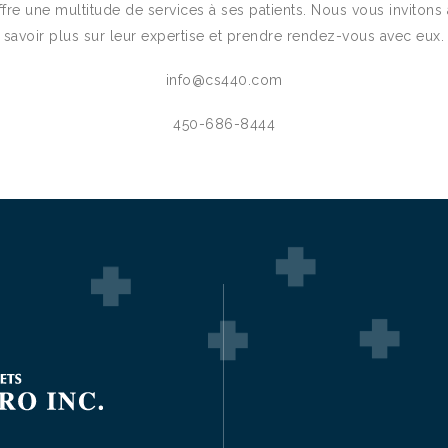
fre une multitude de services à ses patients. Nous vous invitons
savoir plus sur leur expertise et prendre rendez-vous avec eux.
info@cs440.com
450-686-8444