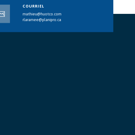
COURRIEL
mathieu@huotco.com
rlaramee@planipro.ca